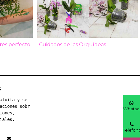
res perfecto
Cuidados de las Orquídeas
Phalenopsis
S
atuita y se el 
aciones sobre 
Whatsa
iones, 
iales.
Telefon