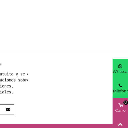
S
Whatsa
atuita y se el 
aciones sobre 
iones, 
Telefon
iales.
0
Carro