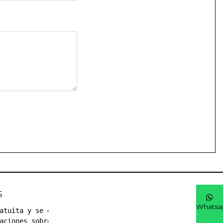
S
Whatsa
atuita y se el 
aciones sobre 