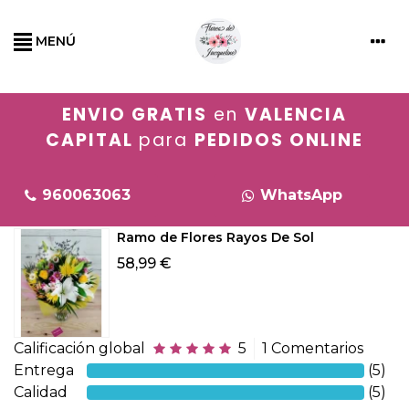
MENÚ
ENVIO GRATIS
en
VALENCIA
CAPITAL
para
PEDIDOS ONLINE
960063063
WhatsApp
Ramo de Flores Rayos De Sol
58,99 €
Calificación global
5
1 Comentarios
Entrega
(5)
Calidad
(5)