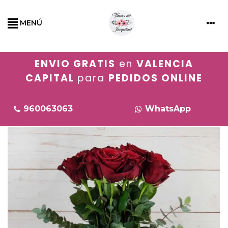
MENÚ
ENVIO GRATIS
en
VALENCIA
CAPITAL
para
PEDIDOS ONLINE
960063063
WhatsApp